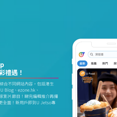
pp
精彩禮遇！
資訊平台綜合不同網站內容，包括港生
U Blog、ezone.hk、
惠及獨家影片節目！睇完編輯推介再攞
面！新用戶即到U Jetso專