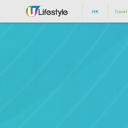
HK
Travel