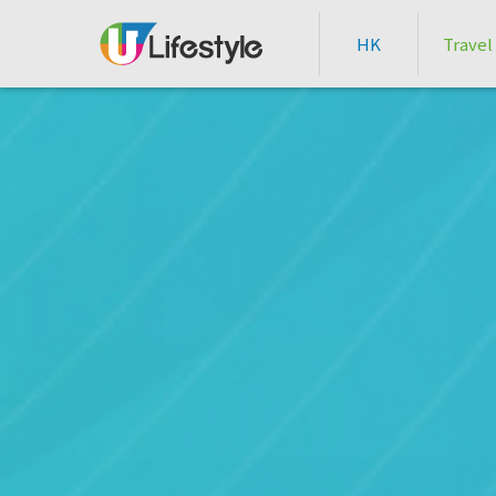
HK
Travel