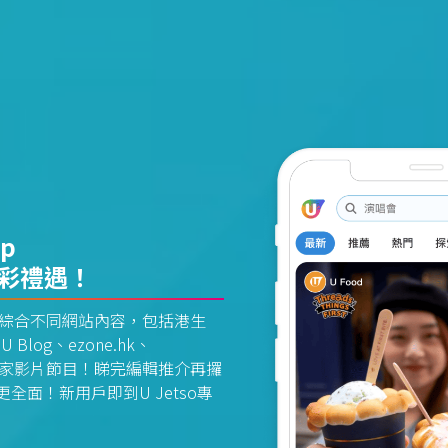
pp
精彩禮遇！
資訊平台綜合不同網站內容，包括港生
U Blog、ezone.hk、
惠及獨家影片節目！睇完編輯推介再攞
面！新用戶即到U Jetso專