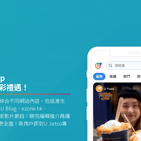
pp
精彩禮遇！
資訊平台綜合不同網站內容，包括港生
U Blog、ezone.hk、
惠及獨家影片節目！睇完編輯推介再攞
面！新用戶即到U Jetso專