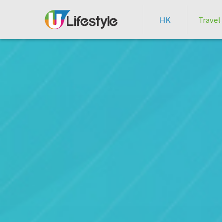
HK
Travel