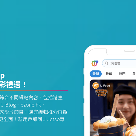
pp
精彩禮遇！
資訊平台綜合不同網站內容，包括港生
U Blog、ezone.hk、
惠及獨家影片節目！睇完編輯推介再攞
面！新用戶即到U Jetso專