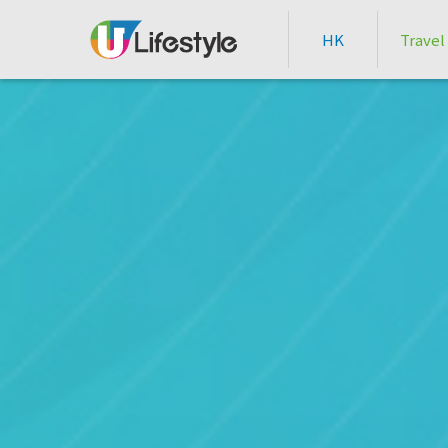
HK
Travel