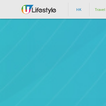
HK
Travel