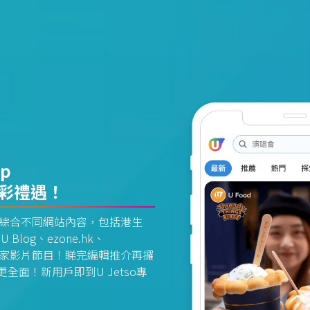
pp
精彩禮遇！
資訊平台綜合不同網站內容，包括港生
U Blog、ezone.hk、
惠及獨家影片節目！睇完編輯推介再攞
面！新用戶即到U Jetso專