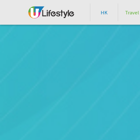
HK
Travel