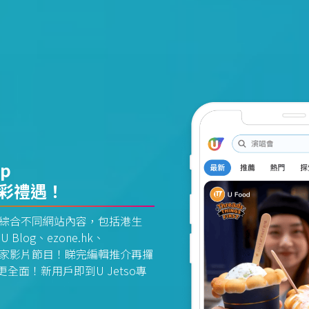
pp
精彩禮遇！
資訊平台綜合不同網站內容，包括港生
U Blog、ezone.hk、
惠及獨家影片節目！睇完編輯推介再攞
面！新用戶即到U Jetso專