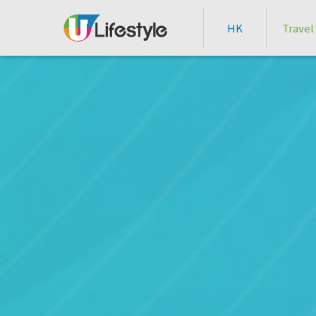
HK
Travel