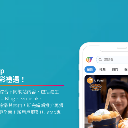
pp
精彩禮遇！
資訊平台綜合不同網站內容，包括港生
U Blog、ezone.hk、
惠及獨家影片節目！睇完編輯推介再攞
面！新用戶即到U Jetso專