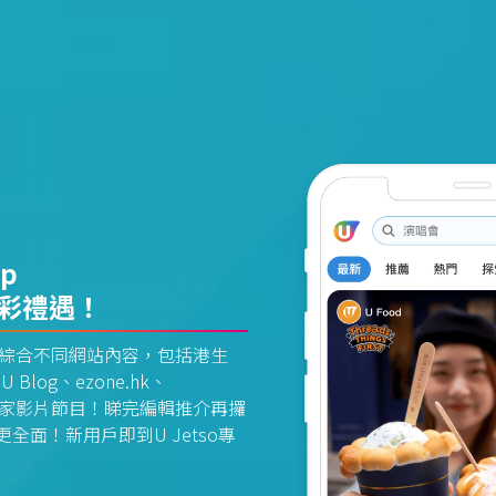
pp
精彩禮遇！
資訊平台綜合不同網站內容，包括港生
U Blog、ezone.hk、
惠及獨家影片節目！睇完編輯推介再攞
面！新用戶即到U Jetso專