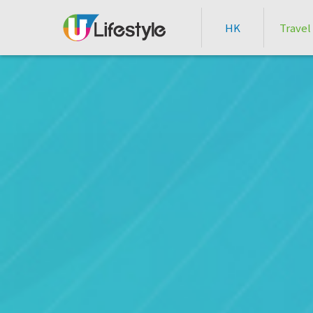
HK
Travel