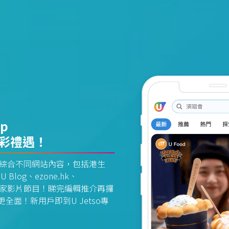
pp
精彩禮遇！
資訊平台綜合不同網站內容，包括港生
U Blog、ezone.hk、
惠及獨家影片節目！睇完編輯推介再攞
面！新用戶即到U Jetso專