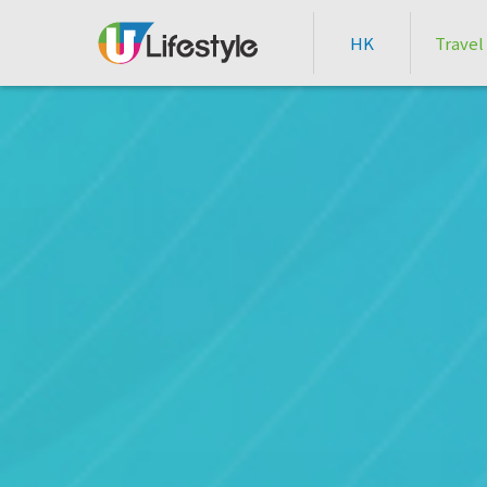
HK
Travel