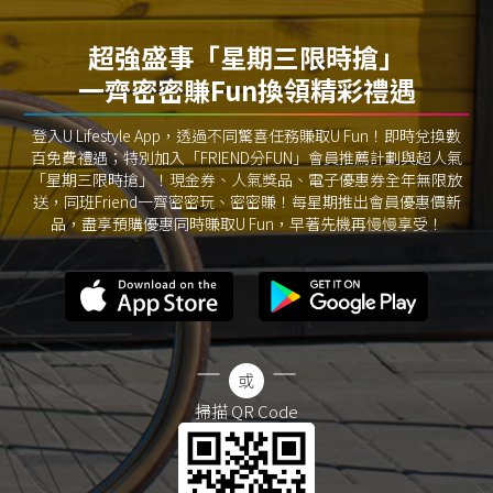
超強盛事「星期三限時搶」
一齊密密賺Fun換領精彩禮遇
登入U Lifestyle App，透過不同驚喜任務賺取U Fun！即時兌換數
百免費禮遇；特別加入「FRIEND分FUN」會員推薦計劃與超人氣
「星期三限時搶」！現金券、人氣獎品、電子優惠券全年無限放
送，同班Friend一齊密密玩、密密賺！每星期推出會員優惠價新
品，盡享預購優惠同時賺取U Fun，早著先機再慢慢享受！
掃描 QR Code