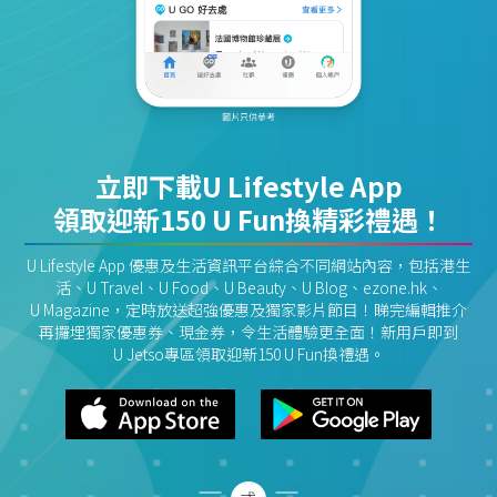
立即下載U Lifestyle App
領取迎新150 U Fun換精彩禮遇！
U Lifestyle App 優惠及生活資訊平台綜合不同網站內容，包括港生
活、U Travel、U Food、U Beauty、U Blog、ezone.hk、
U Magazine，定時放送超強優惠及獨家影片節目！睇完編輯推介
再攞埋獨家優惠券、現金券，令生活體驗更全面！新用戶即到
U Jetso專區領取迎新150 U Fun換禮遇。