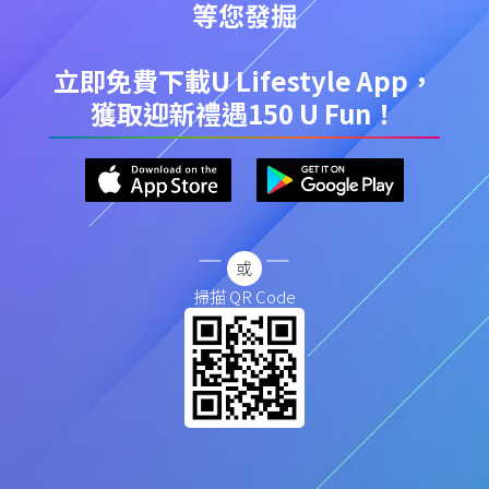
等您發掘
立即免費下載U Lifestyle App，
獲取迎新禮遇150 U Fun！
掃描 QR Code