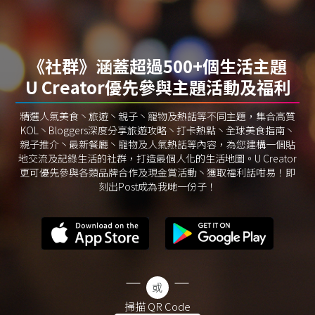
《社群》涵蓋超過500+個生活主題
U Creator優先參與主題活動及福利
精選人氣美食丶旅遊丶親子丶寵物及熱話等不同主題，集合高質
KOL丶Bloggers深度分享旅遊攻略丶打卡熱點丶全球美食指南丶
親子推介丶最新餐廳丶寵物及人氣熱話等內容，為您建構一個貼
地交流及記錄生活的社群，打造最個人化的生活地圖。U Creator
更可優先參與各類品牌合作及現金賞活動丶獲取福利話咁易！即
刻出Post成為我哋一份子！
掃描 QR Code