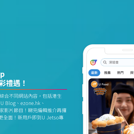
pp
精彩禮遇！
資訊平台綜合不同網站內容，包括港生
U Blog、ezone.hk、
惠及獨家影片節目！睇完編輯推介再攞
面！新用戶即到U Jetso專