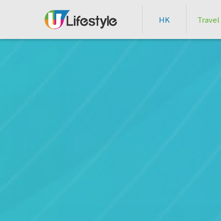
HK
Travel