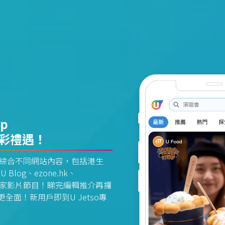
pp
精彩禮遇！
資訊平台綜合不同網站內容，包括港生
U Blog、ezone.hk、
惠及獨家影片節目！睇完編輯推介再攞
面！新用戶即到U Jetso專