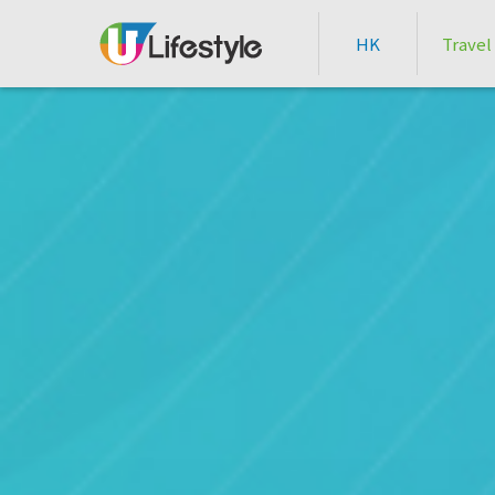
HK
Travel