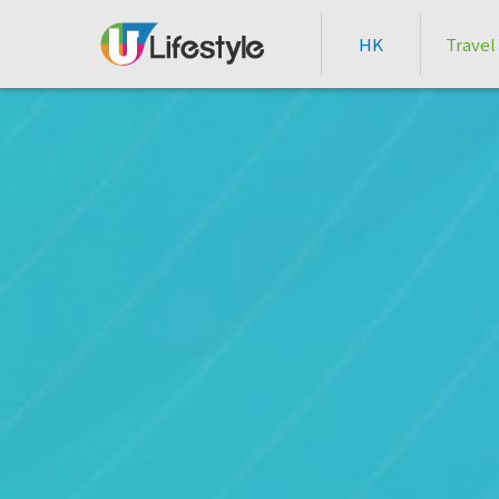
HK
Travel