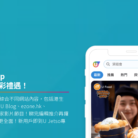
pp
精彩禮遇！
資訊平台綜合不同網站內容，包括港生
U Blog、ezone.hk、
惠及獨家影片節目！睇完編輯推介再攞
面！新用戶即到U Jetso專