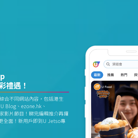
pp
精彩禮遇！
資訊平台綜合不同網站內容，包括港生
U Blog、ezone.hk、
惠及獨家影片節目！睇完編輯推介再攞
面！新用戶即到U Jetso專