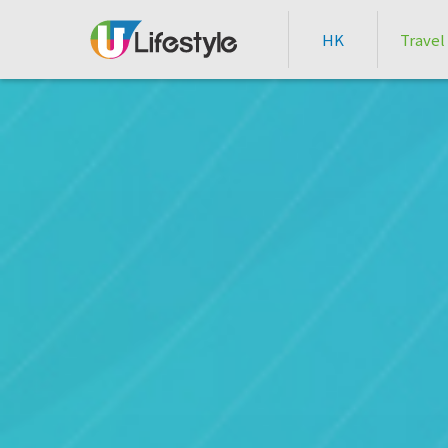
HK
Travel