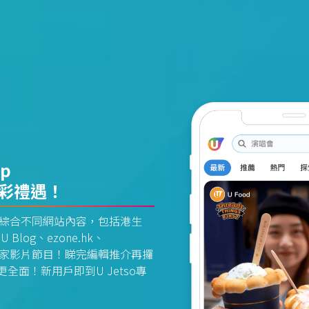
pp
精彩禮遇！
資訊平台綜合不同網站內容，包括港生
U Blog、ezone.hk、
惠及獨家影片節目！睇完編輯推介再攞
面！新用戶即到U Jetso專