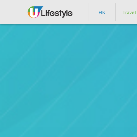
HK
Travel