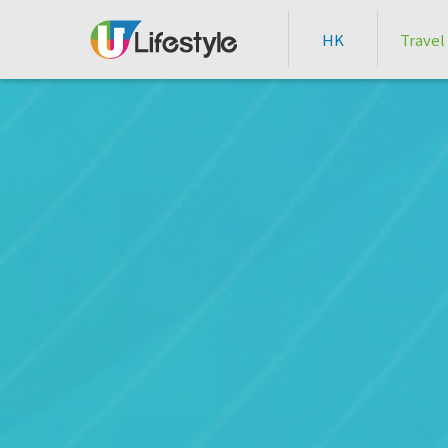
HK
Travel