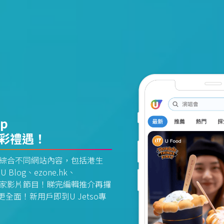
pp
精彩禮遇！
資訊平台綜合不同網站內容，包括港生
U Blog、ezone.hk、
惠及獨家影片節目！睇完編輯推介再攞
面！新用戶即到U Jetso專