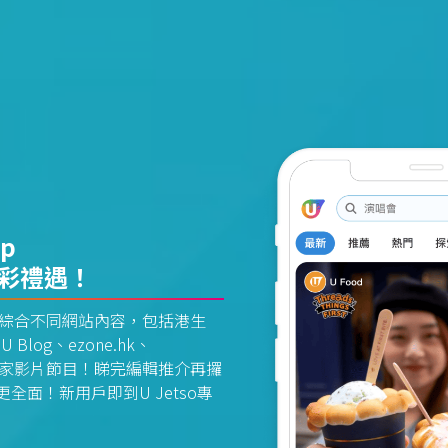
pp
精彩禮遇！
資訊平台綜合不同網站內容，包括港生
U Blog、ezone.hk、
惠及獨家影片節目！睇完編輯推介再攞
面！新用戶即到U Jetso專