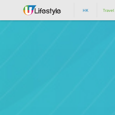
HK
Travel