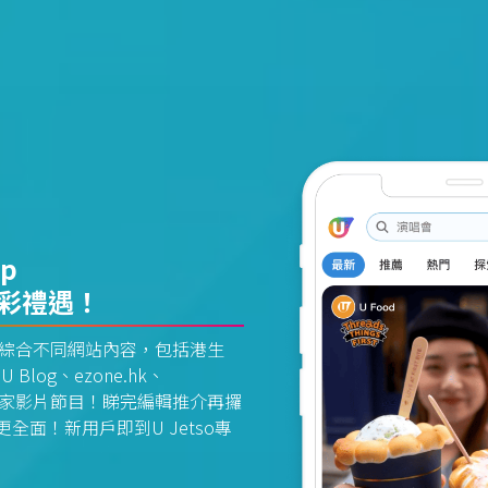
pp
精彩禮遇！
資訊平台綜合不同網站內容，包括港生
U Blog、ezone.hk、
惠及獨家影片節目！睇完編輯推介再攞
面！新用戶即到U Jetso專