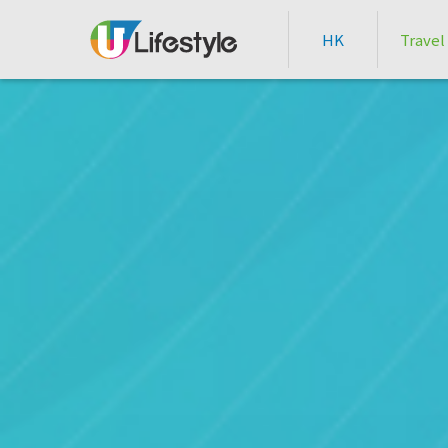
HK
Travel