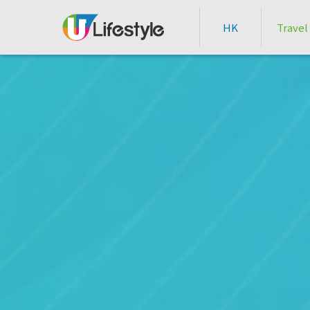
HK
Travel