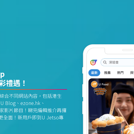
pp
精彩禮遇！
資訊平台綜合不同網站內容，包括港生
U Blog、ezone.hk、
惠及獨家影片節目！睇完編輯推介再攞
面！新用戶即到U Jetso專