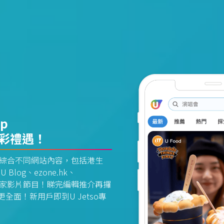
pp
精彩禮遇！
資訊平台綜合不同網站內容，包括港生
U Blog、ezone.hk、
惠及獨家影片節目！睇完編輯推介再攞
面！新用戶即到U Jetso專