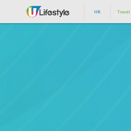
HK
Travel