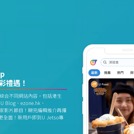
pp
精彩禮遇！
資訊平台綜合不同網站內容，包括港生
U Blog、ezone.hk、
惠及獨家影片節目！睇完編輯推介再攞
面！新用戶即到U Jetso專