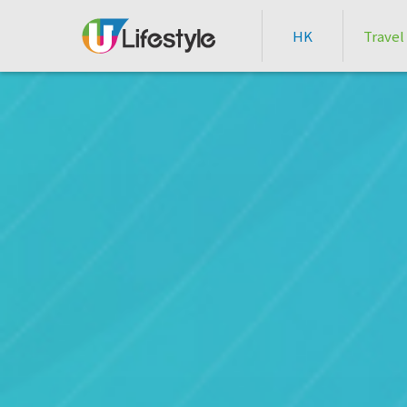
HK
Travel