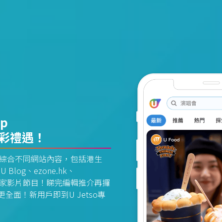
pp
精彩禮遇！
資訊平台綜合不同網站內容，包括港生
U Blog、ezone.hk、
惠及獨家影片節目！睇完編輯推介再攞
面！新用戶即到U Jetso專