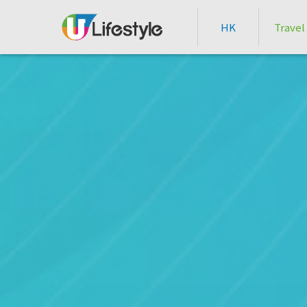
HK
Travel