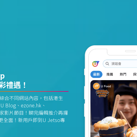
pp
精彩禮遇！
資訊平台綜合不同網站內容，包括港生
U Blog、ezone.hk、
惠及獨家影片節目！睇完編輯推介再攞
面！新用戶即到U Jetso專