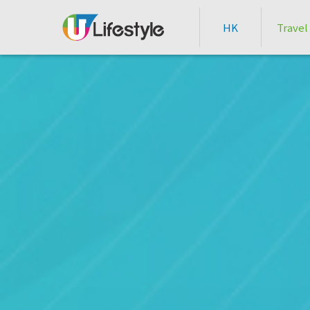
HK
Travel