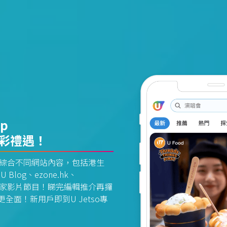
pp
精彩禮遇！
資訊平台綜合不同網站內容，包括港生
U Blog、ezone.hk、
惠及獨家影片節目！睇完編輯推介再攞
面！新用戶即到U Jetso專