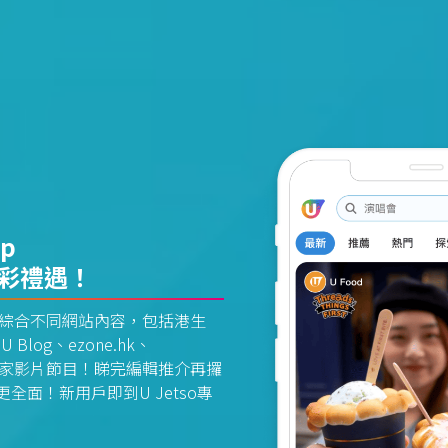
pp
精彩禮遇！
資訊平台綜合不同網站內容，包括港生
U Blog、ezone.hk、
惠及獨家影片節目！睇完編輯推介再攞
面！新用戶即到U Jetso專