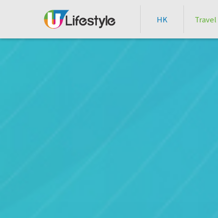
HK
Travel