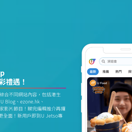
pp
精彩禮遇！
資訊平台綜合不同網站內容，包括港生
U Blog、ezone.hk、
惠及獨家影片節目！睇完編輯推介再攞
面！新用戶即到U Jetso專