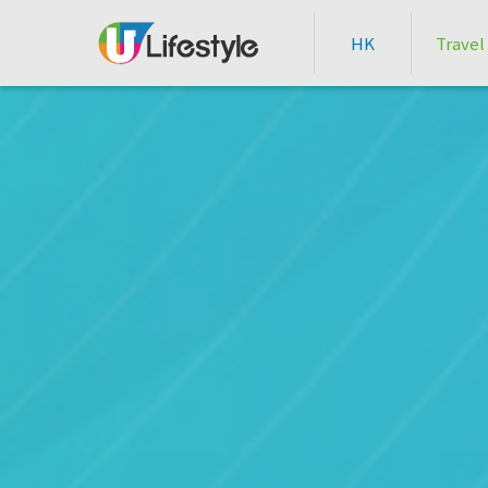
HK
Travel