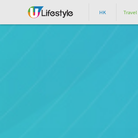
HK
Travel