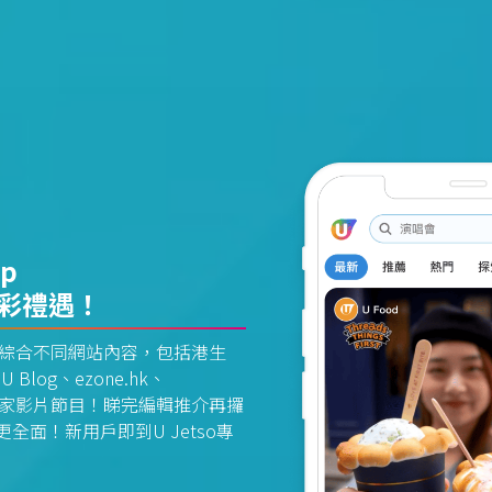
pp
精彩禮遇！
資訊平台綜合不同網站內容，包括港生
U Blog、ezone.hk、
惠及獨家影片節目！睇完編輯推介再攞
面！新用戶即到U Jetso專