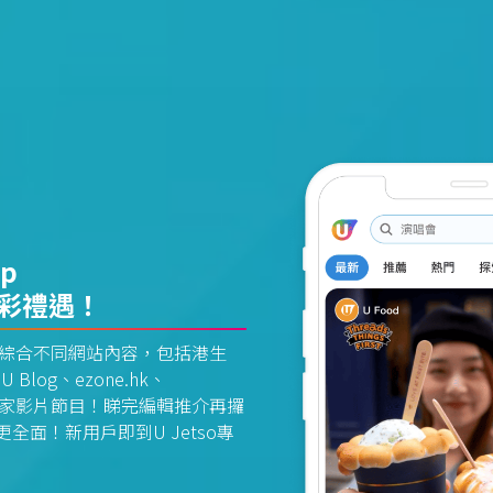
pp
精彩禮遇！
資訊平台綜合不同網站內容，包括港生
U Blog、ezone.hk、
惠及獨家影片節目！睇完編輯推介再攞
面！新用戶即到U Jetso專