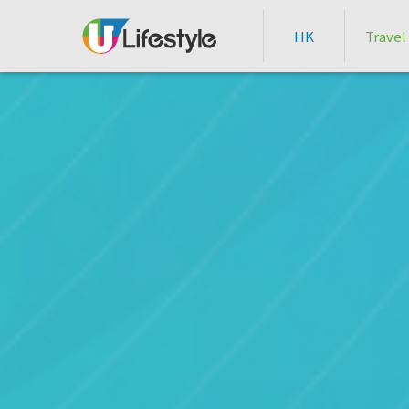
HK
Travel