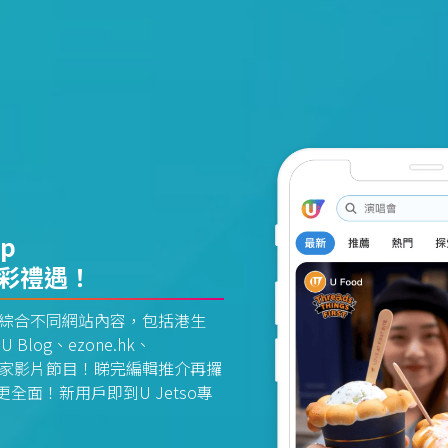
pp
精彩禮遇！
資訊平台綜合不同網站內容，包括港生
U Blog、ezone.hk、
惠及獨家影片節目！睇完編輯推介再攞
面！新用戶即到U Jetso專