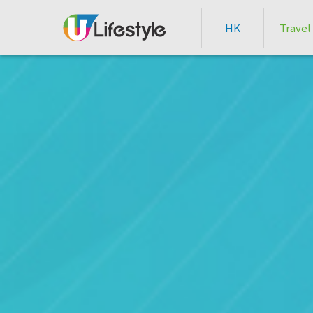
HK
Travel