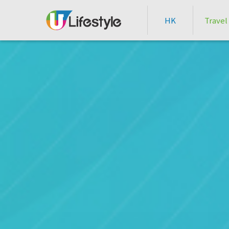
HK
Travel