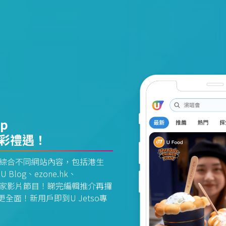
pp
精彩禮遇！
資訊平台綜合不同網站內容，包括港生
U Blog、ezone.hk、
惠及獨家影片節目！睇完編輯推介再攞
面！新用戶即到U Jetso專