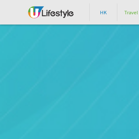
HK
Travel