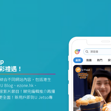
pp
精彩禮遇！
資訊平台綜合不同網站內容，包括港生
U Blog、ezone.hk、
惠及獨家影片節目！睇完編輯推介再攞
面！新用戶即到U Jetso專