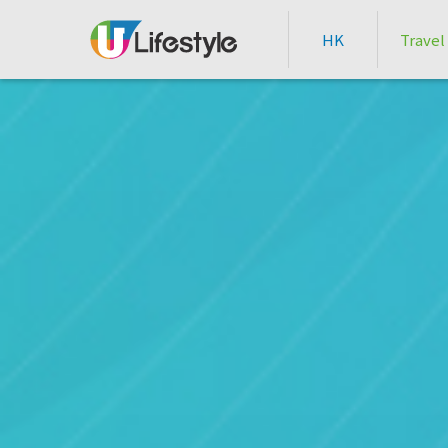
HK
Travel