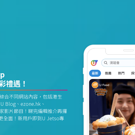
pp
精彩禮遇！
資訊平台綜合不同網站內容，包括港生
U Blog、ezone.hk、
惠及獨家影片節目！睇完編輯推介再攞
面！新用戶即到U Jetso專