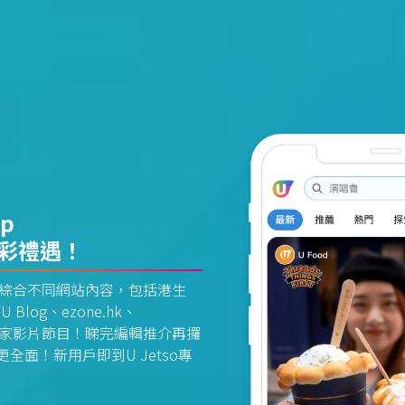
pp
精彩禮遇！
資訊平台綜合不同網站內容，包括港生
U Blog、ezone.hk、
惠及獨家影片節目！睇完編輯推介再攞
面！新用戶即到U Jetso專