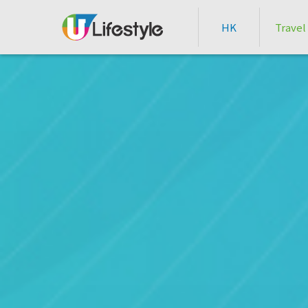
HK
Travel