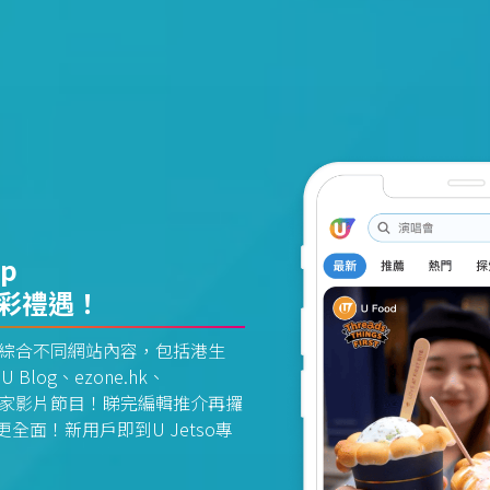
pp
精彩禮遇！
資訊平台綜合不同網站內容，包括港生
U Blog、ezone.hk、
惠及獨家影片節目！睇完編輯推介再攞
面！新用戶即到U Jetso專