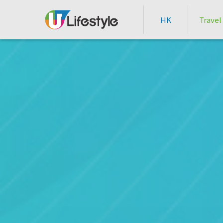
HK
Travel