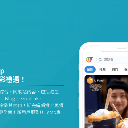
pp
精彩禮遇！
資訊平台綜合不同網站內容，包括港生
U Blog、ezone.hk、
惠及獨家影片節目！睇完編輯推介再攞
面！新用戶即到U Jetso專