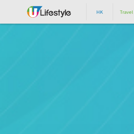
HK
Travel