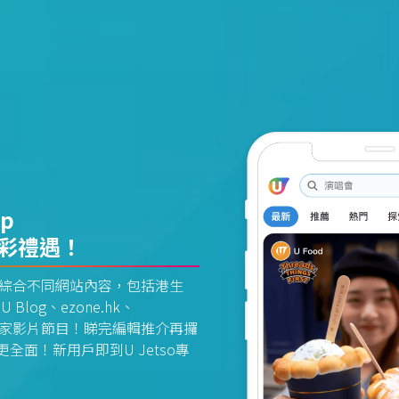
pp
精彩禮遇！
資訊平台綜合不同網站內容，包括港生
U Blog、ezone.hk、
惠及獨家影片節目！睇完編輯推介再攞
面！新用戶即到U Jetso專