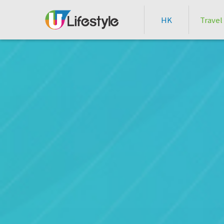
HK
Travel