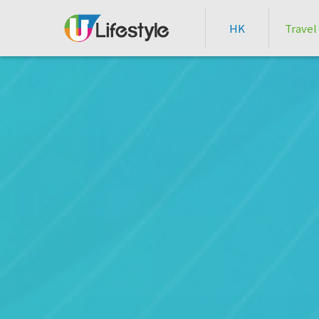
HK
Travel