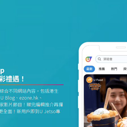
pp
精彩禮遇！
資訊平台綜合不同網站內容，包括港生
U Blog、ezone.hk、
惠及獨家影片節目！睇完編輯推介再攞
面！新用戶即到U Jetso專