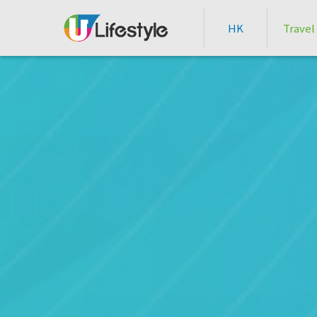
HK
Travel