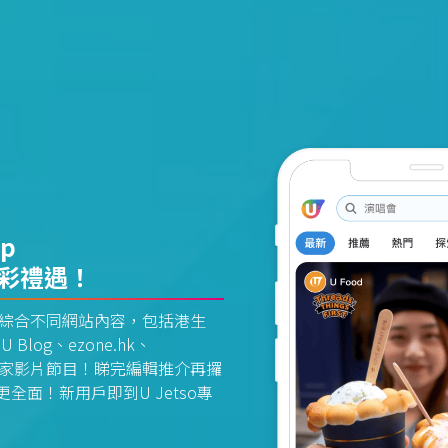
pp
精彩禮遇！
資訊平台綜合不同網站內容，包括港生
U Blog、ezone.hk、
惠及獨家影片節目！睇完編輯推介再攞
面！新用戶即到U Jetso專