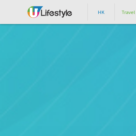
HK
Travel