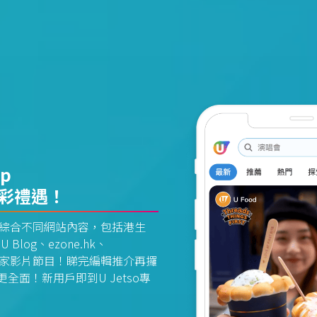
pp
精彩禮遇！
資訊平台綜合不同網站內容，包括港生
U Blog、ezone.hk、
惠及獨家影片節目！睇完編輯推介再攞
面！新用戶即到U Jetso專