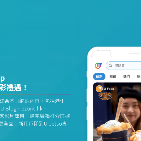
pp
精彩禮遇！
資訊平台綜合不同網站內容，包括港生
U Blog、ezone.hk、
惠及獨家影片節目！睇完編輯推介再攞
面！新用戶即到U Jetso專