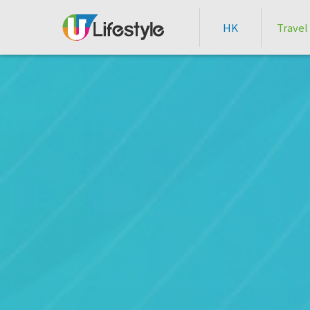
HK
Travel