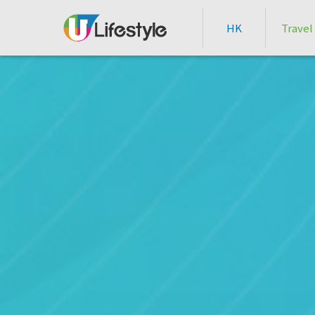
HK
Travel