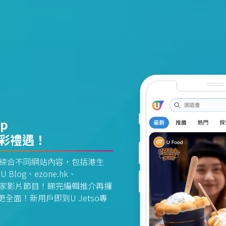
pp
精彩禮遇！
資訊平台綜合不同網站內容，包括港生
U Blog、ezone.hk、
惠及獨家影片節目！睇完編輯推介再攞
面！新用戶即到U Jetso專