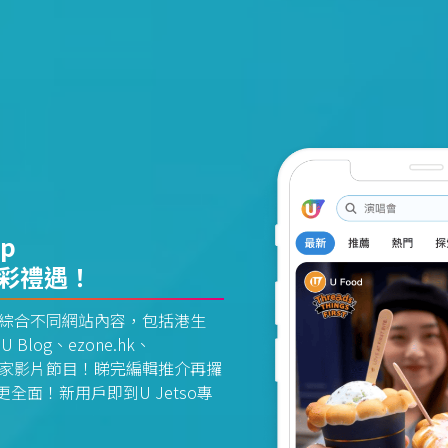
pp
精彩禮遇！
資訊平台綜合不同網站內容，包括港生
U Blog、ezone.hk、
惠及獨家影片節目！睇完編輯推介再攞
面！新用戶即到U Jetso專