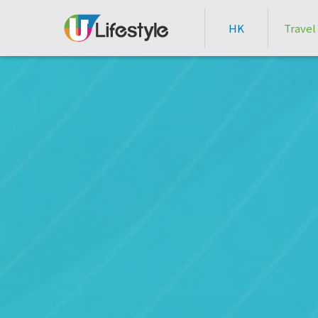
HK
Travel