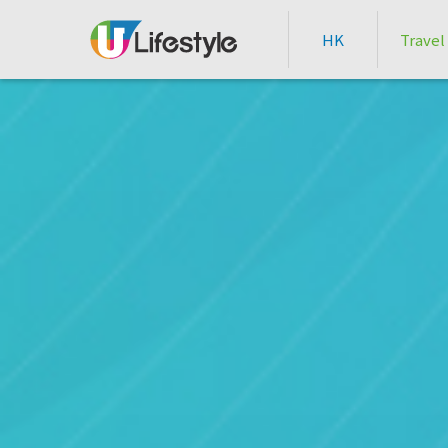
HK
Travel