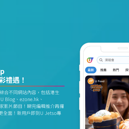
pp
精彩禮遇！
資訊平台綜合不同網站內容，包括港生
U Blog、ezone.hk、
惠及獨家影片節目！睇完編輯推介再攞
面！新用戶即到U Jetso專