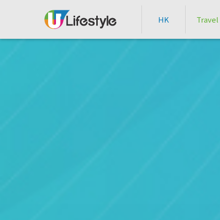
HK
Travel