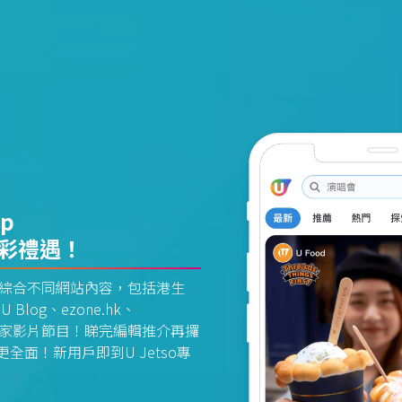
pp
精彩禮遇！
資訊平台綜合不同網站內容，包括港生
U Blog、ezone.hk、
惠及獨家影片節目！睇完編輯推介再攞
面！新用戶即到U Jetso專