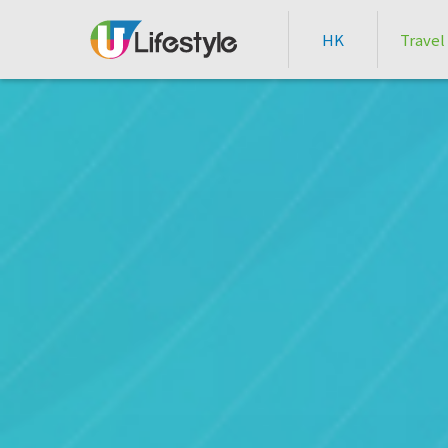
HK
Travel