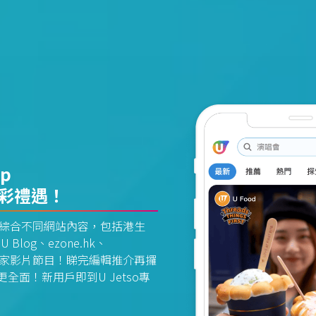
pp
精彩禮遇！
資訊平台綜合不同網站內容，包括港生
U Blog、ezone.hk、
惠及獨家影片節目！睇完編輯推介再攞
面！新用戶即到U Jetso專