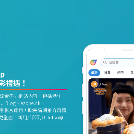
pp
精彩禮遇！
資訊平台綜合不同網站內容，包括港生
U Blog、ezone.hk、
惠及獨家影片節目！睇完編輯推介再攞
面！新用戶即到U Jetso專