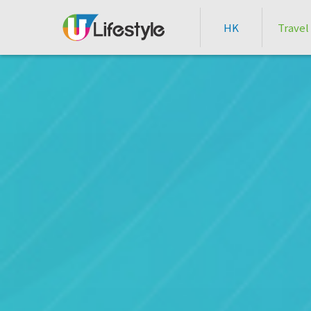
HK
Travel