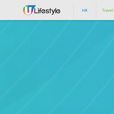
HK
Travel