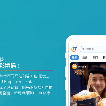
pp
精彩禮遇！
資訊平台綜合不同網站內容，包括港生
U Blog、ezone.hk、
惠及獨家影片節目！睇完編輯推介再攞
面！新用戶即到U Jetso專