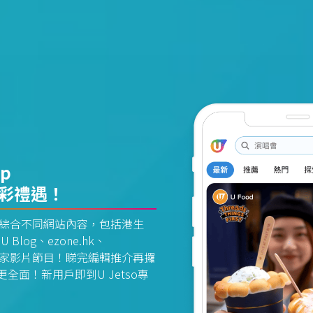
pp
精彩禮遇！
資訊平台綜合不同網站內容，包括港生
U Blog、ezone.hk、
惠及獨家影片節目！睇完編輯推介再攞
面！新用戶即到U Jetso專