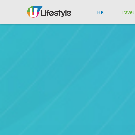
HK
Travel