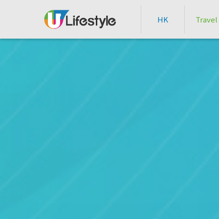
HK
Travel