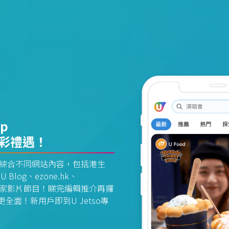
pp
精彩禮遇！
資訊平台綜合不同網站內容，包括港生
U Blog、ezone.hk、
惠及獨家影片節目！睇完編輯推介再攞
面！新用戶即到U Jetso專