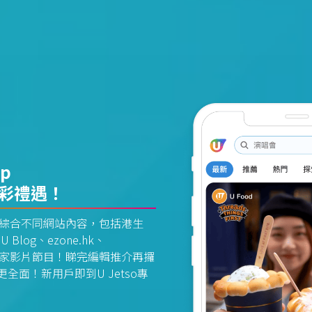
pp
精彩禮遇！
資訊平台綜合不同網站內容，包括港生
U Blog、ezone.hk、
惠及獨家影片節目！睇完編輯推介再攞
面！新用戶即到U Jetso專