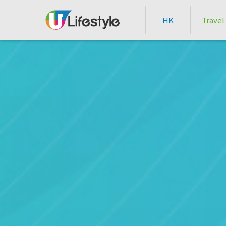
HK
Travel